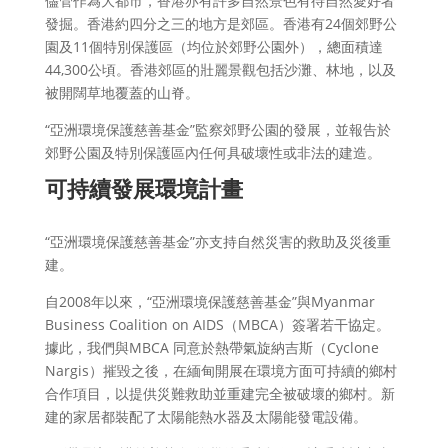
儘管作為大都市，香港亦有許多自然景色有待自然愛好者
發掘。香港約四分之三的地方是郊區。香港有24個郊野公
園及11個特別保護區（均位於郊野公園外），總面積達
44,300公頃。香港郊區的壯麗景觀包括沙灘、林地，以及
被開闊草地覆蓋的山脊。
“亞洲環境保護慈善基金”監察郊野公園的發展，並報告於
郊野公園及特別保護區內任何具破壞性或非法的建造。
可持續發展環境計畫
“亞洲環境保護慈善基金”亦支持自然災害的救助及災後重
建。
自2008年以來，“亞洲環境保護慈善基金”與Myanmar
Business Coalition on AIDS（MBCA）簽署若干協定。
據此，我們與MBCA 同意於熱帶氣旋納吉斯（Cyclone
Nargis）摧毀之後，在緬甸開展在環境方面可持續的鄉村
合作項目，以提供災難救助並重建完全被破壞的鄉村。新
建的家居都裝配了太陽能熱水器及太陽能發電設備。