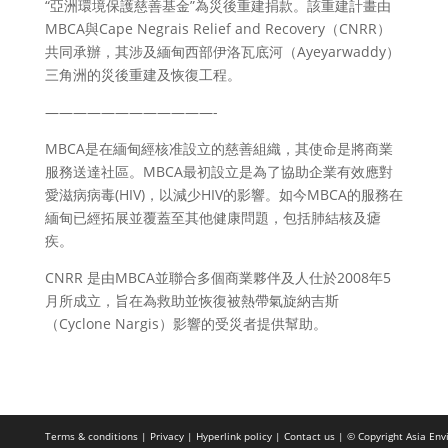
“亞洲環境保護慈善基金”為災後重建捐款。該重建計畫由
MBCA與Cape Negrais Relief and Recovery（CNRR）
共同承辦，其涉及緬甸西部伊洛瓦底河（Ayeyarwaddy）
三角洲的災後重建及恢復工程。
————————————-
MBCA是在緬甸經核准設立的慈善組織，其使命是將商業
服務送達社區。MBCA最初設立是為了協助企業有效應對
愛滋病病毒(HIV)，以減少HIV的影響。如今MBCA的服務在
緬甸已經拓展並覆蓋至其他健康問題，包括肺結核及瘧
疾。
CNRR 是由MBCA並聯合多個商業夥伴及人仕於2008年5
月所成立，旨在為救助並恢復被熱帶氣旋納吉斯
（Cyclone Nargis）影響的受災者提供幫助。
Terms & conditions |
Privacy |
Hyperlink policy |
Contact us |
© Copyright Asia Envi