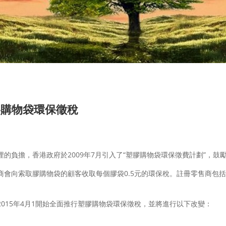
膠購物袋環保徵稅
的負擔，香港政府於2009年7月引入了“塑膠購物袋環保徵費計劃”，鼓
商會向索取膠購物袋的顧客收取每個膠袋0.5元的環保稅。註冊零售商包
015年4月1開始全面推行塑膠購物袋環保徵稅，並將進行以下改變：